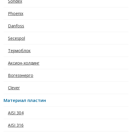
Sondex
Phoenix
Danfoss
Secespol
Термоблок
Аксион-холдинг
Вогезэнерго
Clever
Материал пластин
AISI 304
AISI 316