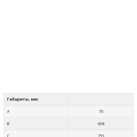
Габариты, мм:
А
70
B
658
C
755